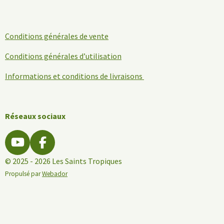
Conditions générales de vente
Conditions générales d’utilisation
Informations et conditions de livraisons
Réseaux sociaux
Y
F
o
a
© 2025 - 2026 Les Saints Tropiques
u
c
Propulsé par
Webador
T
e
u
b
b
o
e
o