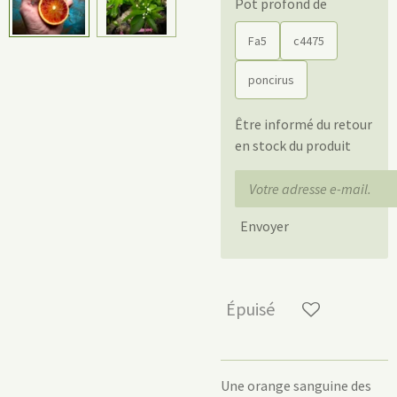
Pot profond de
Fa5
c4475
poncirus
Être informé du retour
en stock du produit
Envoyer
Épuisé
Une orange sanguine des