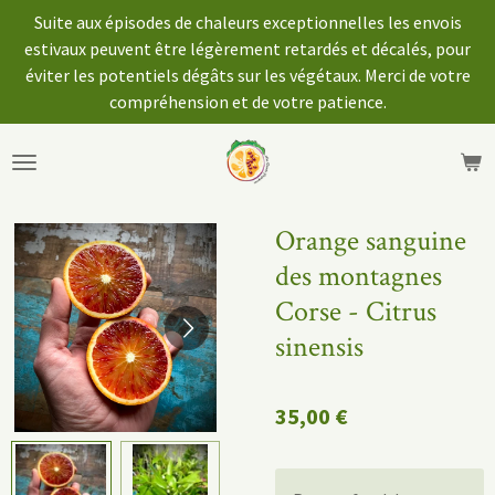
Suite aux épisodes de chaleurs exceptionnelles les envois
Passer
estivaux peuvent être légèrement retardés et décalés, pour
au
éviter les potentiels dégâts sur les végétaux. Merci de votre
contenu
compréhension et de votre patience.
principal
Orange sanguine
des montagnes
Corse - Citrus
sinensis
35,00 €