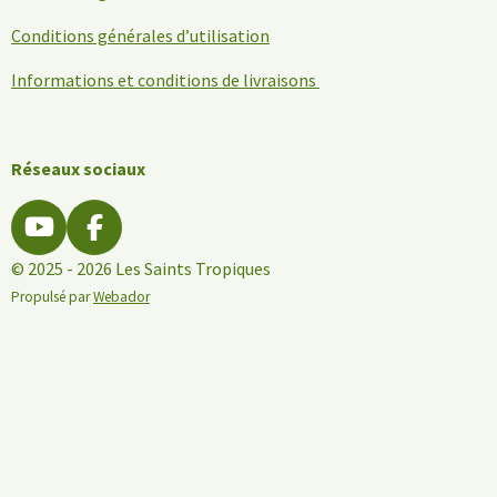
Conditions générales d’utilisation
Informations et conditions de livraisons
Réseaux sociaux
Y
F
o
a
© 2025 - 2026 Les Saints Tropiques
u
c
Propulsé par
Webador
T
e
u
b
b
o
e
o
k