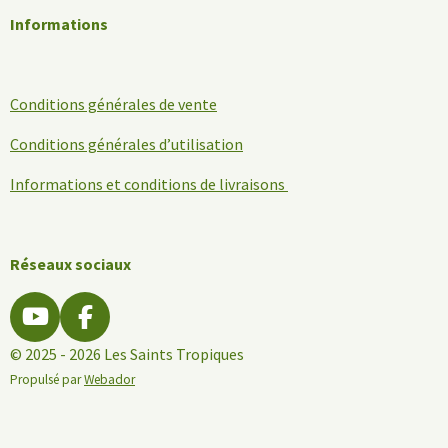
Informations
Conditions générales de vente
Conditions générales d’utilisation
Informations et conditions de livraisons
Réseaux sociaux
Y
F
o
a
© 2025 - 2026 Les Saints Tropiques
u
c
Propulsé par
Webador
T
e
u
b
b
o