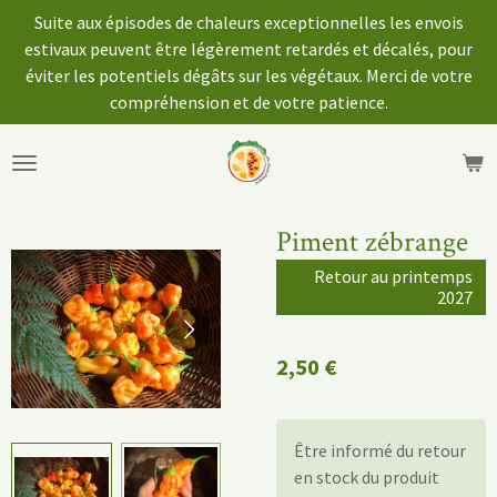
Suite aux épisodes de chaleurs exceptionnelles les envois
Passer
estivaux peuvent être légèrement retardés et décalés, pour
au
éviter les potentiels dégâts sur les végétaux. Merci de votre
contenu
compréhension et de votre patience.
principal
Piment zébrange
Retour au printemps
2027
2,50 €
Être informé du retour
en stock du produit