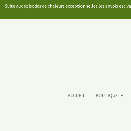
Suite aux épisodes de chaleurs exceptionnelles les envois estiv
Passer
au
contenu
principal
ACCUEIL
BOUTIQUE