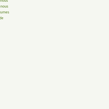
 nous
 nous
grumes
 de