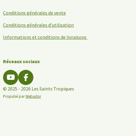
Conditions générales de vente
Conditions générales d’utilisation
Informations et conditions de livraisons
Réseaux sociaux
Y
F
o
a
© 2025 - 2026 Les Saints Tropiques
u
c
Propulsé par
Webador
T
e
u
b
b
o
e
o
k