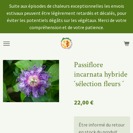
Suite aux épisodes de chaleurs exceptionnelles les envois
Passer
estivaux peuvent être légèrement retardés et décalés, pour
au
éviter les potentiels dégâts sur les végétaux. Merci de votre
contenu
compréhension et de votre patience.
principal
Passiflore
incarnata hybride
´sélection fleurs ´
22,00 €
Être informé du retour
en stock du produit