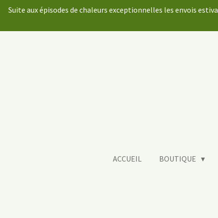
Suite aux épisodes de chaleurs exceptionnelles les envois estiv
Passer
au
contenu
principal
ACCUEIL
BOUTIQUE