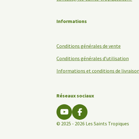
Informations
Conditions générales de vente
Conditions générales d’utilisation
Informations et conditions de livraiso
Réseaux sociaux
Y
F
o
a
© 2025 - 2026 Les Saints Tropiques
u
c
T
e