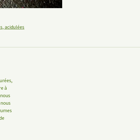
s, acidulées
urées,
re à
 nous
 nous
grumes
 de