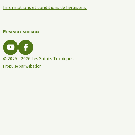
Informations et conditions de livraisons
Réseaux sociaux
Y
F
o
a
© 2025 - 2026 Les Saints Tropiques
u
c
Propulsé par
Webador
T
e
u
b
b
o
e
o
k