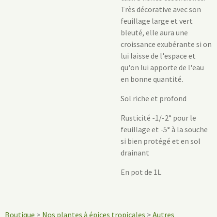
Très décorative avec son
feuillage large et vert
bleuté, elle aura une
croissance exubérante si on
lui laisse de l'espace et
qu'on lui apporte de l'eau
en bonne quantité.
Sol riche et profond
Rusticité -1/-2° pour le
feuillage et -5° à la souche
si bien protégé et en sol
drainant
En pot de 1L
Boutique
>
Nos plantes à épices tropicales
>
Autres