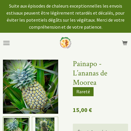
Suite aux épisodes de chaleurs exceptionnelles les envois
Passer
estivaux peuvent être légèrement retardés et décalés, pour
au
éviter les potentiels dégâts sur les végétaux. Merci de votre
contenu
compréhension et de votre patience.
principal
Painapo -
L’ananas de
Moorea
Rareté
15,00 €