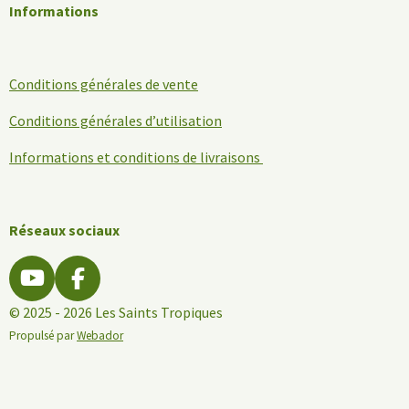
Informations
Conditions générales de vente
Conditions générales d’utilisation
Informations et conditions de livraisons
Réseaux sociaux
Y
F
o
a
© 2025 - 2026 Les Saints Tropiques
u
c
Propulsé par
Webador
T
e
u
b
b
o